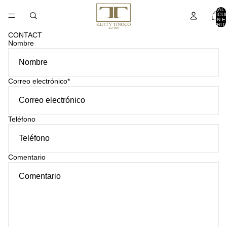
TOTAL 
ARTÍCU
EN E
CARRITO
CONTACT
Nombre
Correo electrónico
*
Teléfono
Comentario