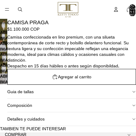
TOTAL 
ARTÍCU
EN E
CARRITO
CAMISA PRAGA
$1.100.000 COP
ABRIR
Camisa confeccionada en lino premium, con una silueta
IMAGEN
contemporánea de corte recto y bolsillo delantero funcional. Su
ABRIR
A
textura ligera y su confección impecable reflejan una elegancia
IMAGEN
PANTALLA
ABRIR
moderna, ideal para climas cálidos y ocasiones casuales con
A
COMPLETA
IMAGEN
distinción.
PANTALLA
ABRIR
A
Despacho en 15 días hábiles o antes según disponibildad
.
COMPLETA
IMAGEN
PANTALLA
ABRIR
Agregar al carrito
A
COMPLETA
IMAGEN
PANTALLA
A
COMPLETA
Guia de tallas
PANTALLA
COMPLETA
Composición
Detalles y cuidados
TAMBIEN TE PUEDE INTERESAR
COMPRAR