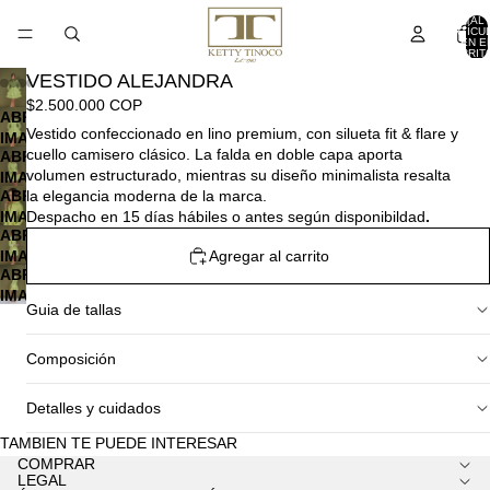
TOTAL 
ARTÍCU
EN E
CARRITO
VESTIDO ALEJANDRA
$2.500.000 COP
ABRIR
Vestido confeccionado en lino premium, con silueta fit & flare y
IMAGEN
cuello camisero clásico. La falda en doble capa aporta
ABRIR
A
volumen estructurado, mientras su diseño minimalista resalta
IMAGEN
PANTALLA
ABRIR
la elegancia moderna de la marca.
A
COMPLETA
IMAGEN
Despacho en 15 días hábiles o antes según disponibildad
.
PANTALLA
ABRIR
A
COMPLETA
Agregar al carrito
IMAGEN
PANTALLA
ABRIR
A
COMPLETA
IMAGEN
PANTALLA
Guia de tallas
A
COMPLETA
PANTALLA
COMPLETA
Composición
Detalles y cuidados
TAMBIEN TE PUEDE INTERESAR
COMPRAR
LEGAL